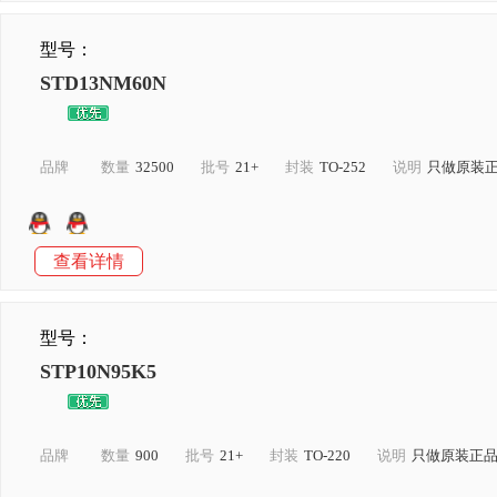
型号：
STD13NM60N
品牌
数量
32500
批号
21+
封装
TO-252
说明
只做原装
查看详情
型号：
STP10N95K5
品牌
数量
900
批号
21+
封装
TO-220
说明
只做原装正