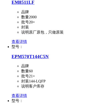
EM8511LF
品牌
数量
2000
批号
20+
封装
说明
原厂原包，只做原装
查看详情
型号：
EPM570T144C5N
品牌
数量
60
批号
21+
封装
144-LQFP
说明
客户库存
查看详情
型号：