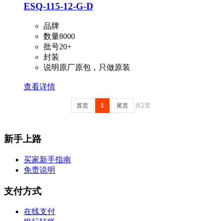
ESQ-115-12-G-D
品牌
数量
8000
批号
20+
封装
说明
原厂原包，只做原装
查看详情
首页
1
尾页
共1页
新手上路
买家新手指南
免责说明
支付方式
在线支付