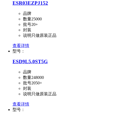
ESR03EZPJ152
品牌
数量
25000
批号
20+
封装
说明
只做原装正品
查看详情
型号：
ESD9L5.0ST5G
品牌
数量
248000
批号
2050+
封装
说明
只做原装正品
查看详情
型号：