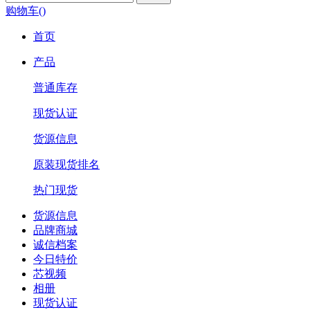
购物车()
首页
产品
普通库存
现货认证
货源信息
原装现货排名
热门现货
货源信息
品牌商城
诚信档案
今日特价
芯视频
相册
现货认证