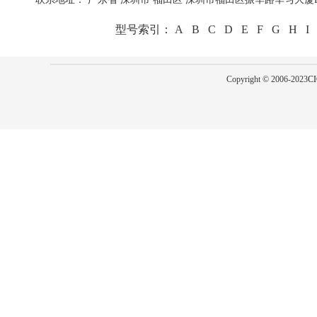
型号索引：
A
B
C
D
E
F
G
H
I
Copyright © 2006-2023
CI