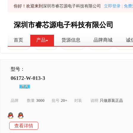
你好！欢迎来到
深圳市睿芯源电子科技有限公司
立即登录
|
免费
深圳市睿芯源电子科技有限公司
首页
产品
货源信息
品牌商城
诚
全部库存
普通库存
现货认证
货源信息
原装现
型号：
06172-W-013-3
品牌
数量
3000
批号
20+
封装
说明
只做原装正品
查看详情