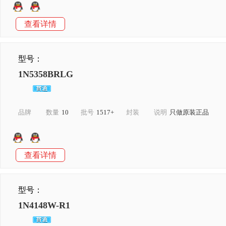
查看详情
型号：
1N5358BRLG
品牌
数量
10
批号
1517+
封装
说明
只做原装正品
查看详情
型号：
1N4148W-R1