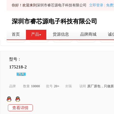
你好！欢迎来到
深圳市睿芯源电子科技有限公司
立即登录
|
免费
深圳市睿芯源电子科技有限公司
首页
产品
货源信息
品牌商城
诚
全部库存
普通库存
现货认证
货源信息
原装现
型号：
175218-2
品牌
数量
10000
批号
20+
封装
说明
原厂原包，只做原
查看详情